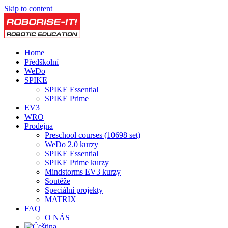
Skip to content
Home
Předškolní
WeDo
SPIKE
SPIKE Essential
SPIKE Prime
EV3
WRO
Prodejna
Preschool courses (10698 set)
WeDo 2.0 kurzy
SPIKE Essential
SPIKE Prime kurzy
Mindstorms EV3 kurzy
Soutěže
Speciální projekty
MATRIX
FAQ
O NÁS