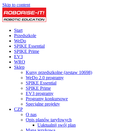
Skip to content
Start
Przedszkole
WeDo
SPIKE Essential
SPIKE Prime
EV3
WRO
Sklep
Kursy przedszkolne (zestaw 10698)
WeDo 2.0 programy
SPIKE Essential
SPIKE Prime
EV3 programy
Programy konkursowe
Specjalne projekty
CZP
O nas
Opis planów taryfowych
Uaktualnij swój plan
Mapa językowa