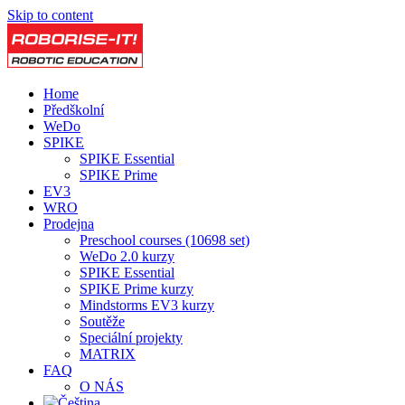
Skip to content
Home
Předškolní
WeDo
SPIKE
SPIKE Essential
SPIKE Prime
EV3
WRO
Prodejna
Preschool courses (10698 set)
WeDo 2.0 kurzy
SPIKE Essential
SPIKE Prime kurzy
Mindstorms EV3 kurzy
Soutěže
Speciální projekty
MATRIX
FAQ
O NÁS