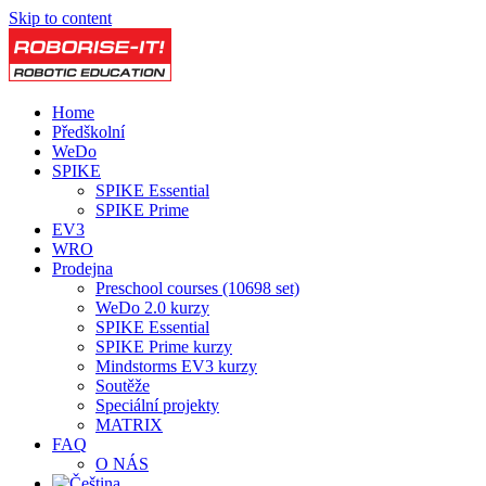
Skip to content
Home
Předškolní
WeDo
SPIKE
SPIKE Essential
SPIKE Prime
EV3
WRO
Prodejna
Preschool courses (10698 set)
WeDo 2.0 kurzy
SPIKE Essential
SPIKE Prime kurzy
Mindstorms EV3 kurzy
Soutěže
Speciální projekty
MATRIX
FAQ
O NÁS