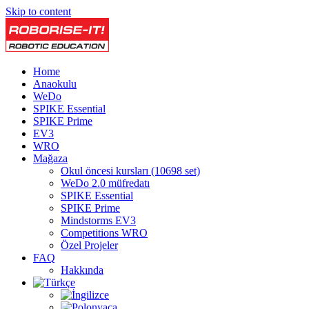
Skip to content
Home
Anaokulu
WeDo
SPIKE Essential
SPIKE Prime
EV3
WRO
Mağaza
Okul öncesi kursları (10698 set)
WeDo 2.0 müfredatı
SPIKE Essential
SPIKE Prime
Mindstorms EV3
Competitions WRO
Özel Projeler
FAQ
Hakkında