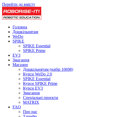
Перейти до вмісту
Головна
Дошкільнятам
WeDo
SPIKE
SPIKE Essential
SPIKE Prime
EV3
Змагання
Магазин
Дошкільнятам (набір 10698)
Курси WeDo 2.0
SPIKE Essential
Курси SPIKE Prime
Курси EV3
Змагання
Спеціальні проєкти
MATRIX
FAQ
Про нас
Тарифи