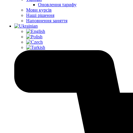
Оновлення тарифу
Мови курсів
Наші рішення
Наповнення заняття