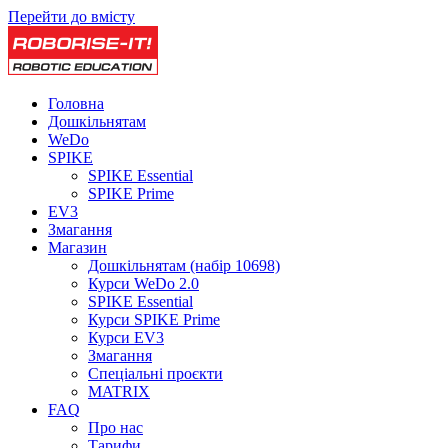
Перейти до вмісту
Головна
Дошкільнятам
WeDo
SPIKE
SPIKE Essential
SPIKE Prime
EV3
Змагання
Магазин
Дошкільнятам (набір 10698)
Курси WeDo 2.0
SPIKE Essential
Курси SPIKE Prime
Курси EV3
Змагання
Спеціальні проєкти
MATRIX
FAQ
Про нас
Тарифи