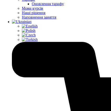
Оновлення тарифу
Мови курсів
Наші рішення
Наповнення заняття