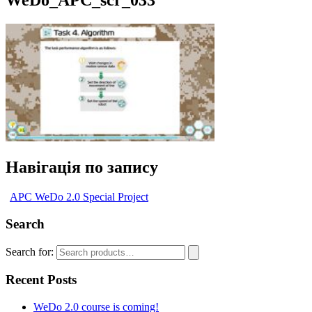
WeDo_APC_scr_033
Навігація по запису
APC WeDo 2.0 Special Project
Search
Search for:
Recent Posts
WeDo 2.0 course is coming!