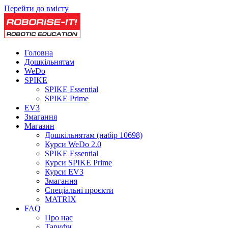
Перейти до вмісту
Головна
Дошкільнятам
WeDo
SPIKE
SPIKE Essential
SPIKE Prime
EV3
Змагання
Магазин
Дошкільнятам (набір 10698)
Курси WeDo 2.0
SPIKE Essential
Курси SPIKE Prime
Курси EV3
Змагання
Спеціальні проєкти
MATRIX
FAQ
Про нас
Тарифи