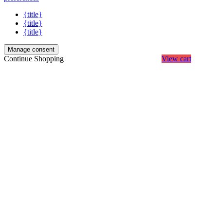
{title}
{title}
{title}
Manage consent
Continue Shopping
View cart