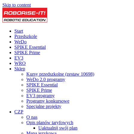
Skip to content
Start
Przedszkole
WeDo
SPIKE Essential
SPIKE Prime
EV3
WRO
Sklep
Kursy przedszkolne (zestaw 10698)
WeDo 2.0 programy
SPIKE Essential
SPIKE Prime
EV3 programy
Programy konkursowe
Specjalne projekty
CZP
O nas
Opis planów taryfowych
Uaktualnij swój plan
Mapa językowa